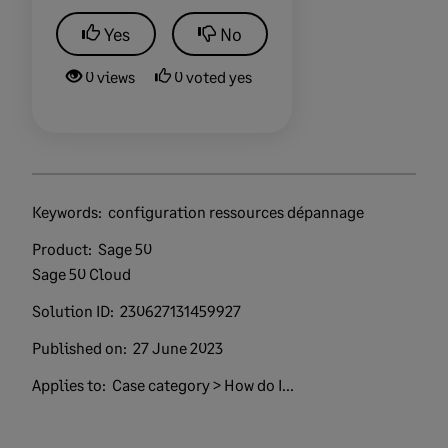
Yes
No
0 views
0 voted yes
Keywords:
configuration ressources dépannage
Product:
Sage 50
Sage 50 Cloud
Solution ID:
230627131459927
Published on:
27 June 2023
Applies to:
Case category > How do I...