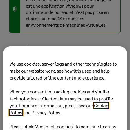
est une application Windows pour
ordinateur de bureau et n'est pas prise en
charge sur macOS ni dans les
environnements de machines virtuelles.
Soutien et ressources
Le soutien technique n’est pas inclus avec les versions
We use cookies, server logs and other technologies to
éducatives de Sage. Toutefois, une vaste gamme de
make our website work, see how it is used and help
ressources en ligne est offerte pour accompagner les
provide tailored online content and experience.
étudiants et les enseignants à chaque étape :
When you consent to tracking cookies and similar
Centre de ressources du Programme Éducation
technologies, collected data may be used to profile
Sage
you. For more information, please see our
Cookie
Policy
and
Privacy Policy
.
Vous y trouverez de l’information sur
l’enregistrement, le téléchargement et
Please click “Accept all cookies” to continue to enjoy
l’installation, ainsi que des FAQ, des ressources