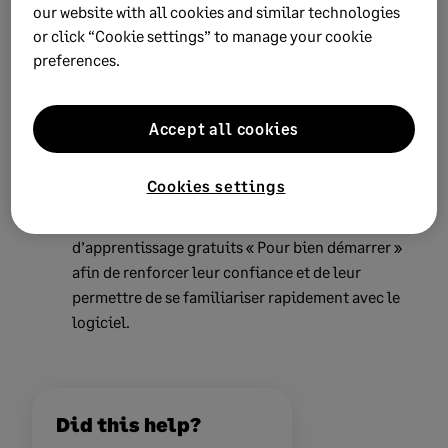
our website with all cookies and similar technologies
pédagogiques, des outils d’apprentissage et des
or click “Cookie settings” to manage your cookie
conseils de meilleures pratiques.
preferences.
Sage Knowledgebase
Un centre d’aide en libre-service proposant des
Accept all cookies
articles explicatifs, des guides de dépannage et
des solutions aux problèmes courants.
Cookies settings
Sage University
Sage University offre aux étudiants des modules
d’apprentissage gratuits « Pour bien démarrer »
afin de renforcer leur confiance et de leur
permettre de se familiariser rapidement avec le
logiciel.
Did this help?