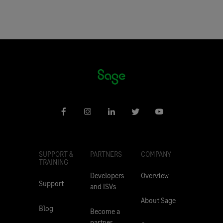
SUPPORT &
PARTNERS
COMPANY
TRAINING
Developers
Overview
Support
and ISVs
About Sage
Blog
Become a
partner